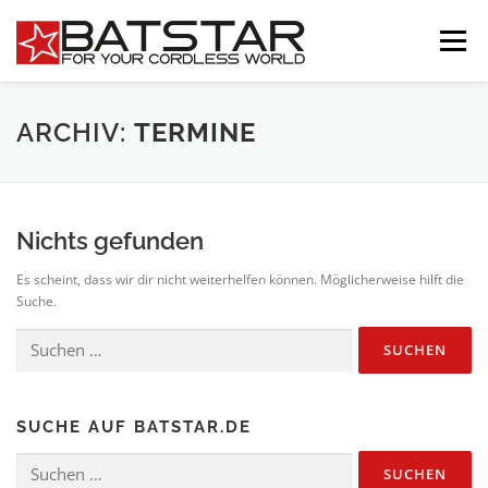
Zum
Inhalt
Menü
springen
PRODUKTE
SERVICE / INFO
NEWS
ARCHIV:
TERMINE
UNTERNEHMEN
KONTAKT
Nichts gefunden
Es scheint, dass wir dir nicht weiterhelfen können. Möglicherweise hilft die
Suche.
Suchen
nach:
SUCHE AUF BATSTAR.DE
Suchen
nach: